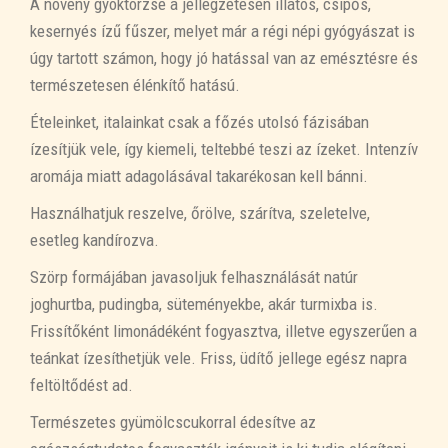
A növény gyöktörzse a jellegzetesen illatos, csípős,
kesernyés ízű fűszer, melyet már a régi népi gyógyászat is
úgy tartott számon, hogy jó hatással van az emésztésre és
természetesen élénkítő hatású.
Ételeinket, italainkat csak a főzés utolsó fázisában
ízesítjük vele, így kiemeli, teltebbé teszi az ízeket. Intenzív
aromája miatt adagolásával takarékosan kell bánni.
Használhatjuk reszelve, őrölve, szárítva, szeletelve,
esetleg kandírozva.
Szörp formájában javasoljuk felhasználását natúr
joghurtba, pudingba, süteményekbe, akár turmixba is.
Frissítőként limonádéként fogyasztva, illetve egyszerűen a
teánkat ízesíthetjük vele. Friss, üdítő jellege egész napra
feltöltődést ad.
Természetes gyümölcscukorral édesítve az