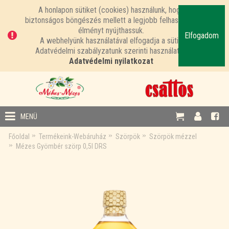
A honlapon sütiket (cookies) használunk, hogy
biztonságos böngészés mellett a legjobb felhasználói
élményt nyújthassuk.
Elfogadom
A webhelyünk használatával elfogadja a sütik
Adatvédelmi szabályzatunk szerinti használatát.
Adatvédelmi nyilatkozat
MENÜ
Főoldal
Termékeink-Webáruház
Szörpök
Szörpök mézzel
Mézes Gyömbér szörp 0,5l DRS