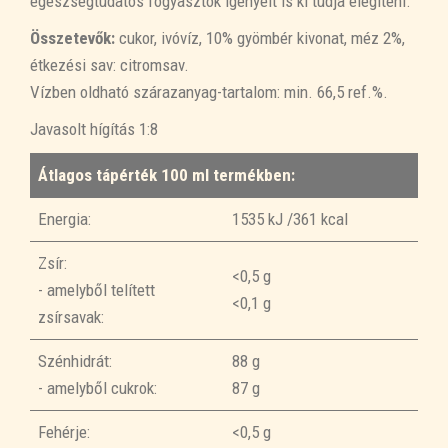
egészségtudatos fogyasztók igényeit is ki tudja elégíteni.
Összetevők:
cukor, ivóvíz, 10% gyömbér kivonat, méz 2%,
étkezési sav: citromsav.
Vízben oldható szárazanyag-tartalom: min. 66,5 ref.%.
Javasolt hígítás 1:8
Átlagos tápérték 100 ml termékben:
Energia:
1535 kJ /361 kcal
Zsír:
<0,5 g
- amelyből telített
<0,1 g
zsírsavak:
Szénhidrát:
88 g
- amelyből cukrok:
87 g
Fehérje:
<0,5 g